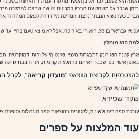
השנה היא 1992. גבריאל בן העשר מתגורר עם הוריו ואחותו
בזמן שגבריאל משחק עם חבריו במכונית נטושה שהפכו לממלכה פרטית
הבית. כשהנשיא הנבחר נרצח, המדינה מידרדרת לכאוס המהדהד את
ארץ קטנה הוא רומן התבגרות מעניין ואינטימי על זהות, דמוקרטיה, ח
באופן אישי, כפי שכבר ראיתם בהמלצות קודמות, אני חובבת גדולה ש
להצטרפות לקבוצת הווצאפ "
מועדון קריאה
", לקבל ה
שקד שפירא
עורכת ספרותית ולשונית, לקטורית בהוצאות ספרים גדולות וסופרת צל
עוד המלצות על ספרים