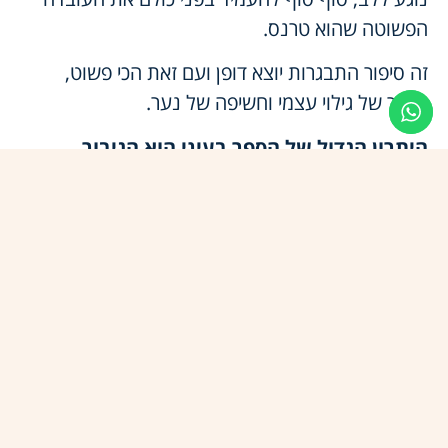
הפשוטה שהוא טרנס.
זה סיפור התבגרות יוצא דופן ועם זאת הכי פשוט,
סיפור של גילוי עצמי וחשיפה של נער.
היתרון הגדול של הספר בעיני הוא הגיבור
הייחודי והשפה.
בעיניי, עומר הוא תמונת מראה לסטריאוטיפים מגדריים
שאנחנו נושאים.
השפה העדינה של בר גיל בונה סיפור אמין ורגיש
שמושתת על חברות, אמון ואומץ לב.
לספר שני חלקים, הראשון מתאר את היציאה מהארון
בגוף ראשון, השני קורה כעבור כמה שנים ובו סיפורו
של עומר נשזר במציאות הישראלית של ה-7.10.